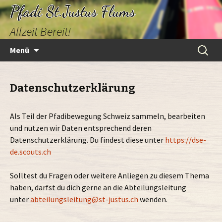
Pfadi St.Justus Flums
Allzeit Bereit!
Zum
Suchen
Menü
Inhalt
nach:
springen
Datenschutzerklärung
Als Teil der Pfadibewegung Schweiz sammeln, bearbeiten
und nutzen wir Daten entsprechend deren
Datenschutzerklärung. Du findest diese unter
https://dse-
de.scouts.ch
Solltest du Fragen oder weitere Anliegen zu diesem Thema
haben, darfst du dich gerne an die Abteilungsleitung
unter
abteilungsleitung@st-justus.ch
wenden.